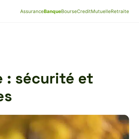
Assurance
Banque
Bourse
Credit
Mutuelle
Retraite
: sécurité et
es