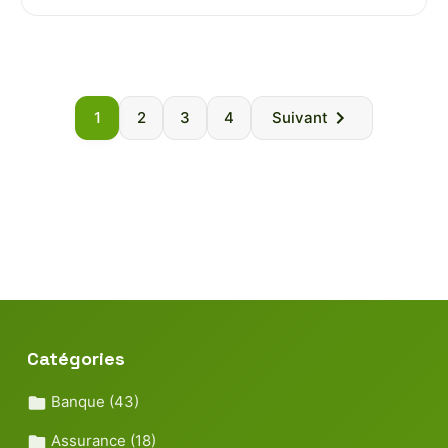
Paginatio
1
2
3
4
Suivant
des
publicatio
Catégories
Banque
(43)
Assurance
(18)