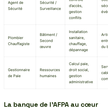
Agent de
Sécurité /
d’accès,
sécu
Sécurité
Surveillance
gestion
évé
conflits
Installation
Bâtiment /
Arti
Plombier
sanitaire,
Second
ent
Chauffagiste
chauffage,
œuvre
du 
dépannage
Calcul paie,
Ser
Gestionnaire
Ressources
droit social,
cab
de Paie
humaines
gestion
com
administrative
La banque de l’AFPA au cœur