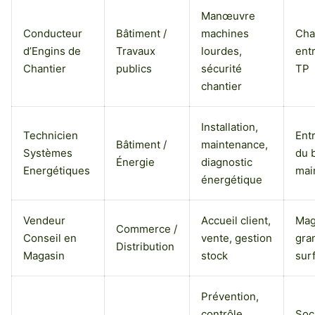
Manœuvre
Conducteur
Bâtiment /
machines
Cha
d’Engins de
Travaux
lourdes,
ent
Chantier
publics
sécurité
TP
chantier
Installation,
Technicien
Ent
Bâtiment /
maintenance,
Systèmes
du 
Énergie
diagnostic
Energétiques
mai
énergétique
Vendeur
Accueil client,
Mag
Commerce /
Conseil en
vente, gestion
gra
Distribution
Magasin
stock
sur
Prévention,
contrôle
Soc